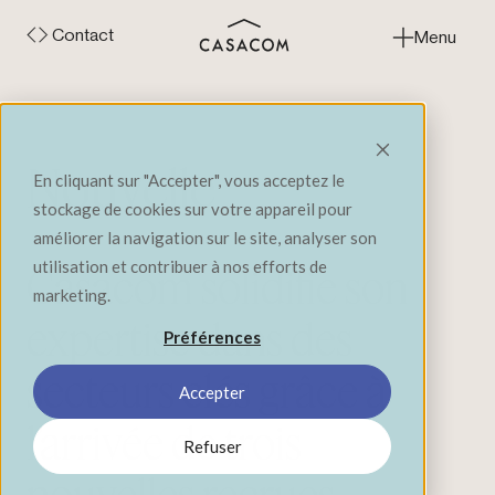
Contact
Menu
Fermer
Nouvelle
En cliquant sur "Accepter", vous acceptez le
stockage de cookies sur votre appareil pour
améliorer la navigation sur le site, analyser son
utilisation et contribuer à nos efforts de
Casacom solidifie son
marketing.
expertise dans des
Préférences
secteurs clés grâce à
Accepter
l’arrivée de trois
Refuser
nouvelles recrues.