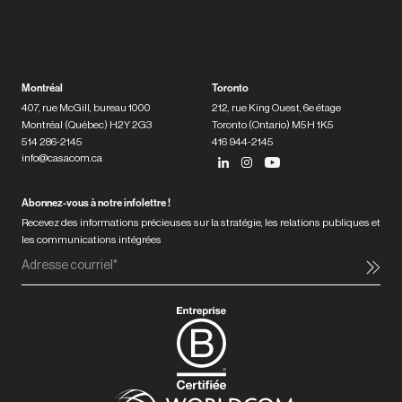
Montréal
Toronto
407, rue McGill, bureau 1000
212, rue King Ouest, 6e étage
Montréal (Québec) H2Y 2G3
Toronto (Ontario) M5H 1K5
514 286-2145
416 944-2145
info@casacom.ca
Abonnez-vous à notre infolettre !
Recevez des informations précieuses sur la stratégie, les relations publiques et
les communications intégrées