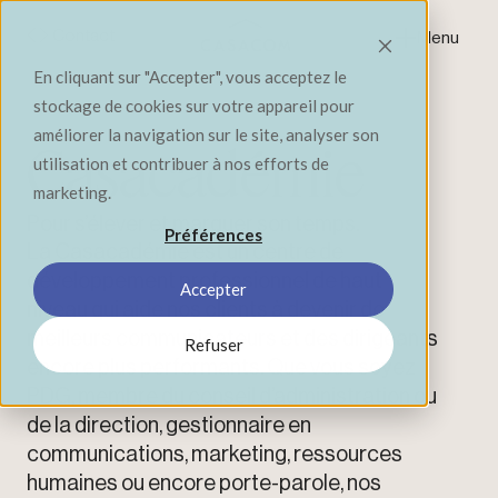
Contact
Menu
Fermer
En cliquant sur "Accepter", vous acceptez le
stockage de cookies sur votre appareil pour
améliorer la navigation sur le site, analyser son
Casacadémie
utilisation et contribuer à nos efforts de
marketing.
Pour s’élever et marquer son temps.
Préférences
La Casacadémie est un centre de
développement professionnel de haut
Accepter
niveau qui aide nos clients à devenir de
meilleurs communicateurs et des dirigeants
Refuser
encore plus performants. Que vous soyez
PDG, membre du conseil d’administration ou
de la direction, gestionnaire en
communications, marketing, ressources
humaines ou encore porte-parole, nos