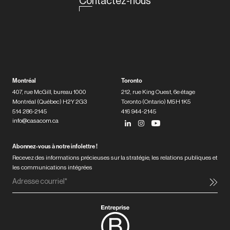
Contactez-nous
Montréal
Toronto
407, rue McGill, bureau 1000
212, rue King Ouest, 6e étage
Montréal (Québec) H2Y 2G3
Toronto (Ontario) M5H 1K5
514 286-2145
416 944-2145
info@casacom.ca
Abonnez-vous à notre infolettre !
Recevez des informations précieuses sur la stratégie, les relations publiques et
les communications intégrées