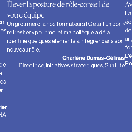
Élever la posture de rôle-conseil de
Av
votre équipe
La
on
éq
Un gros merci à nos formateurs ! C’était un bon «
les
de
refresher » pour moi et ma collègue a déjà
ar
identifié quelques éléments à intégrer dans son
fo
nouveau rôle.
L’
Charlène Dumas-Gélinas
Po
 de
Directrice, initiatives stratégiques, Sun Life
e
les
er
ier
LNA