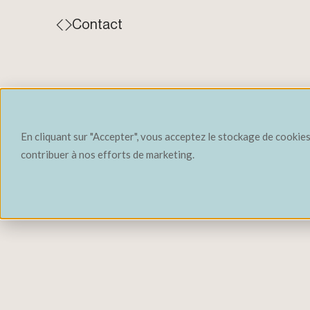
Contact
‹ Retour aux expertises
En cliquant sur "Accepter", vous acceptez le stockage de cookies 
contribuer à nos efforts de marketing.
Votre projet peut-il compter sur l'adhési
locales ? Aujourd'hui, aucun projet majeur n